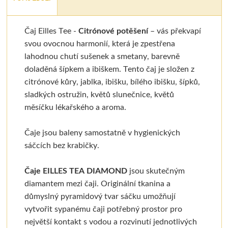
Čaj Eilles Tee -
Citrónové potěšení
– vás překvapí
svou ovocnou harmonií, která je zpestřena
lahodnou chutí sušenek a smetany, barevně
doladěná šípkem a ibiškem. Tento čaj je složen z
citrónové kůry, jablka, ibišku, bílého ibišku, šípků,
sladkých ostružin, květů slunečnice, květů
měsíčku lékařského a aroma.
Čaje jsou baleny samostatně v hygienických
sáčcích bez krabičky.
Čaje EILLES TEA DIAMOND
jsou skutečným
diamantem mezi čaji. Originální tkanina a
důmyslný pyramidový tvar sáčku umožňují
vytvořit sypanému čaji potřebný prostor pro
největší kontakt s vodou a rozvinutí jednotlivých