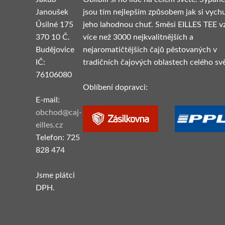
Janoušek
jsou tím nejlepším způsobem jak si vych
Úsilné 175
jeho lahodnou chuť. Směsi EILLES TEE vz
370 10 Č.
více než 3000 nejkvalitnějších a
Budějovice
nejaromatičtějších čajů pěstovaných v
IČ:
tradičních čajových oblastech celého svě
76106080
Oblíbení dopravci:
E-mail:
obchod@caj-
eilles.cz
Telefon: 725
828 474
Jsme plátci
DPH.