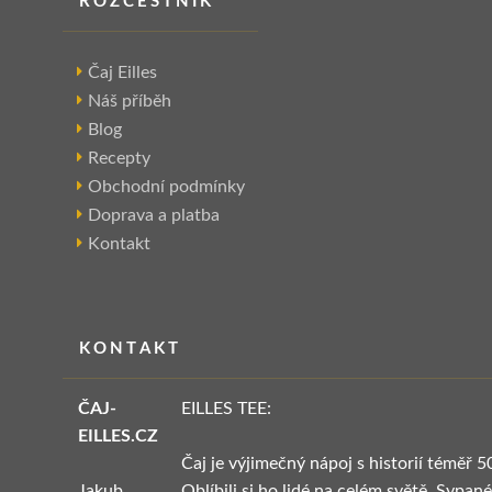
ROZCESTNÍK
Čaj Eilles
Náš příběh
Blog
Recepty
Obchodní podmínky
Doprava a platba
Kontakt
KONTAKT
ČAJ-
EILLES TEE:
EILLES.CZ
Čaj je výjimečný nápoj s historií téměř 5
Jakub
Oblíbili si ho lidé na celém světě. Sypané