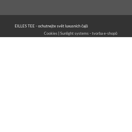
EILLES TEE - ochutnejte svět luxusních čajů
Cookies
|
Sunlight systems
-
tvorba e-shopů