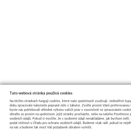
Tato webová stránka používá cookies
Na těchto stránkách fungují cookies, které naše společnosti využívají. Jednotlivé typy
dobu zpracování naleznete popsané níže v tabulce. Zvolte prosím Vámi preferovanou 
byste nás potřebovali ohledně výkonu vašich práv v souvislosti se zpracováním cooki
obraťte se prosím na společnost, jejíž stránky procházíte, nebo na našeho Pověřence 
osobních údajů. Pokud si myslíte, že s osobními údaji nenakládáme, jak bychom měli
podat stížnost u Úřadu pro ochranu osobních údajů. Budeme však rádi, pokud se nejdř
na nás a budeme tak moct Váš požadavek obratem vyřešit.