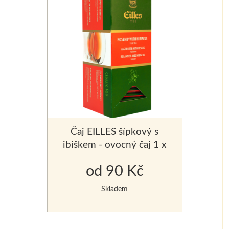
Čaj EILLES šípkový s
ibiškem - ovocný čaj 1 x
25 ks x 2,5 g
od 90 Kč
Skladem