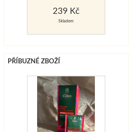
aromatizovaný 20 x 4g v
239 Kč
krabičce
Skladem
PŘÍBUZNÉ ZBOŽÍ