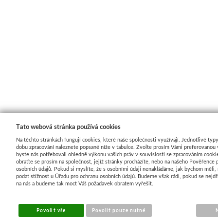
Tato webová stránka používá cookies
Na těchto stránkách fungují cookies, které naše společnosti využívají. Jednotlivé typy
dobu zpracování naleznete popsané níže v tabulce. Zvolte prosím Vámi preferovanou 
byste nás potřebovali ohledně výkonu vašich práv v souvislosti se zpracováním cooki
obraťte se prosím na společnost, jejíž stránky procházíte, nebo na našeho Pověřence 
osobních údajů. Pokud si myslíte, že s osobními údaji nenakládáme, jak bychom měli
podat stížnost u Úřadu pro ochranu osobních údajů. Budeme však rádi, pokud se nejdř
na nás a budeme tak moct Váš požadavek obratem vyřešit.
Povolit vše
Povolit pouze nutné