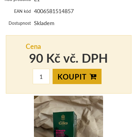
KONTAKT
4006581514857
EAN kód
Skladem
Dostupnost
Cena
90 Kč vč. DPH
KOUPIT