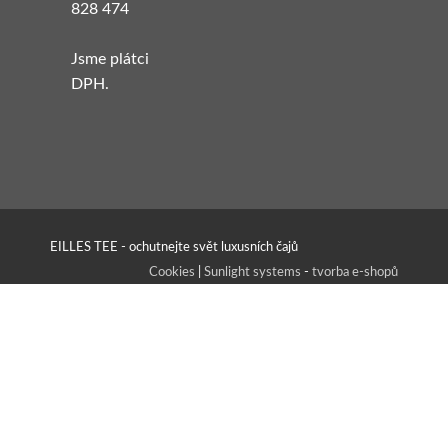
828 474
Jsme plátci
DPH.
EILLES TEE - ochutnejte svět luxusních čajů
Cookies
|
Sunlight systems
-
tvorba e-shopů