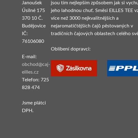
Janoušek
jsou tím nejlepším způsobem jak si vych
Úsilné 175
jeho lahodnou chuť. Směsi EILLES TEE vz
370 10 Č.
více než 3000 nejkvalitnějších a
Budějovice
nejaromatičtějších čajů pěstovaných v
IČ:
tradičních čajových oblastech celého svě
76106080
Oblíbení dopravci:
E-mail:
obchod@caj-
eilles.cz
Telefon: 725
828 474
Jsme plátci
DPH.