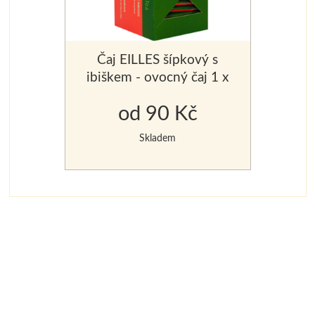
Čaj EILLES šípkový s
ibiškem - ovocný čaj 1 x
25 ks x 2,5 g
od 90 Kč
Skladem