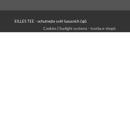
EILLES TEE - ochutnejte svět luxusních čajů
Cookies
|
Sunlight systems
-
tvorba e-shopů