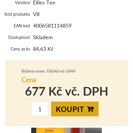
KONTAKT
Eilles Tee
Výrobce
V8
Kód produktu
4006581114859
EAN kód
Skladem
Dostupnost
84,63 Kč
Cena za ks
Běžná cena
720 Kč vč. DPH
Cena
677 Kč vč. DPH
KOUPIT